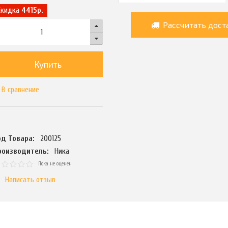
Скидка
4415р.
Рассчитать дост
Купить
В сравнение
од Товара:
200125
роизводитель:
Ника
Пока не оценен
Написать отзыв