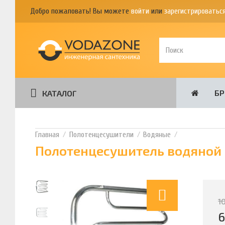
Добро пожаловать! Вы можете
войти
или
зарегистрироватьс
Б
КАТАЛОГ
Полотенцесушители
Водяные
Полотенцесушитель водяной 
1
6