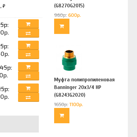
(G8270G2015)
, ₽
960
р.
600
р.
5р.
0р.
5р.
0р.
45р.
0р.
Муфта полипропиленовая
Banninger 20х3/4 НР
15р.
(G8243G2020)
0р.
1650
р.
1100
р.