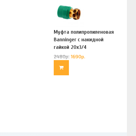
Муфта полипропиленовая
Banninger с накидной
гайкой 20х3/4
(G83322020)
2480
р.
1690
р.