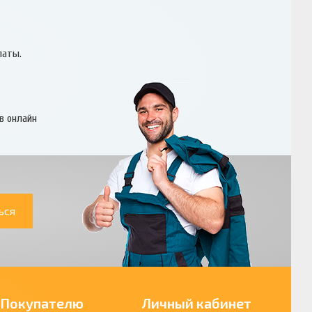
латы.
в онлайн
ься
Покупателю
Личный кабинет