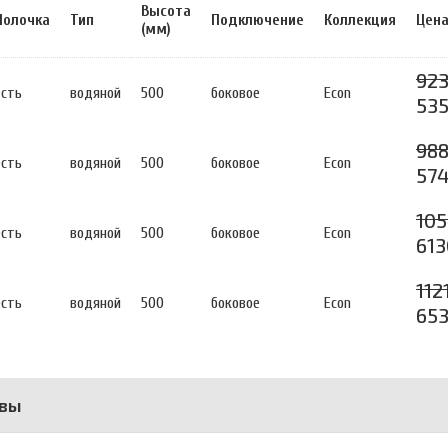
Высота
Полочка
Тип
Подключение
Коллекция
Цена
(мм)
923
есть
водяной
500
боковое
Econ
535
988
есть
водяной
500
боковое
Econ
574
105
есть
водяной
500
боковое
Econ
613
112
есть
водяной
500
боковое
Econ
653
вы