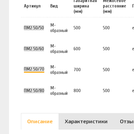
Габаритная
Межосевое
Артикул
Вид
ширина
расстояние
(мм)
(мм)
М-
ПМ2 50/50
500
500
образный
М-
ПМ2 50/60
600
500
образный
М-
ПМ2 50/70
700
500
образный
М-
ПМ2 50/80
800
500
образный
Описание
Характеристики
Отзы