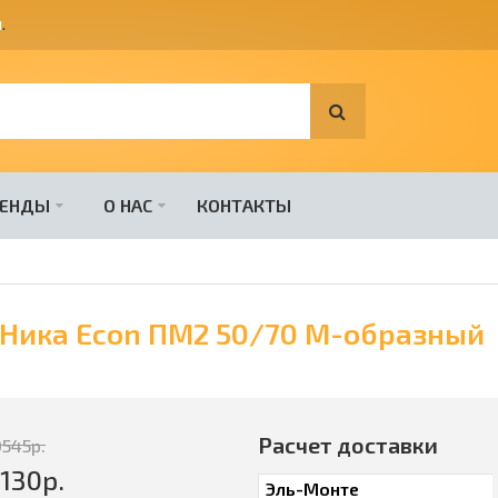
я
.
РЕНДЫ
О НАС
КОНТАКТЫ
Ника Econ ПМ2 50/70 М-образный
Расчет доставки
0545
р.
130
р.