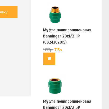
авку
Муфта полипропиленовая
Banninger 20х1/2 НР
(G8243G2015)
1135
р.
715
р.
Муфта полипропиленовая
Banninger 20х1/2 ВР