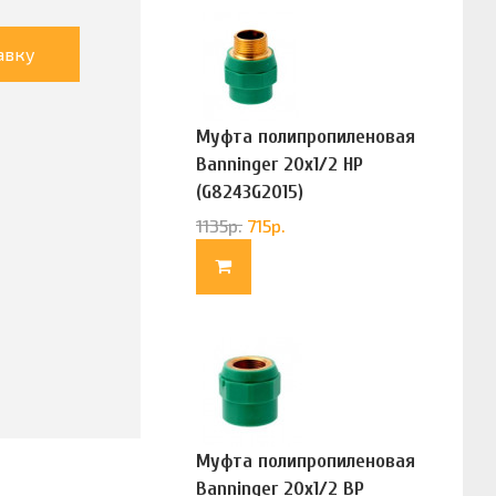
авку
Муфта полипропиленовая
Banninger 20х1/2 НР
(G8243G2015)
1135
р.
715
р.
Муфта полипропиленовая
Banninger 20х1/2 ВР