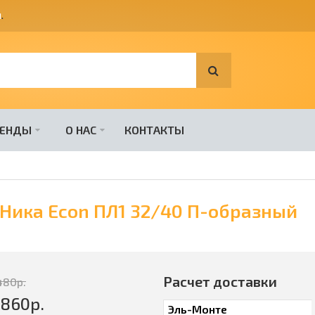
я
.
РЕНДЫ
О НАС
КОНТАКТЫ
Ника Econ ПЛ1 32/40 П-образный
Расчет доставки
480
р.
3860
р.