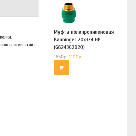
Муфта полипропиленовая
 полки.
Banninger 20х3/4 НР
орошо противостоит
(G8243G2020)
1650
р.
1100
р.