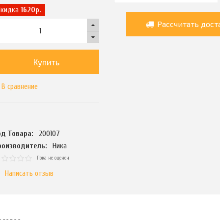
Скидка
1620р.
Рассчитать дост
Купить
В сравнение
од Товара:
200107
роизводитель:
Ника
Пока не оценен
Написать отзыв