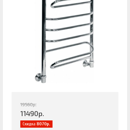
19560
р.
11490
р.
Скидка
8070р.