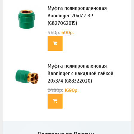
Муфта полипропиленовая
Banninger 20х1/2 ВР
(G8270G2015)
960
р.
600
р.
Муфта полипропиленовая
Banninger с накидной гайкой
20х3/4 (G83322020)
2480
р.
1690
р.
Доставка по России