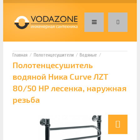
Полотенцесушители
Водяные
Полотенцесушитель
водяной Ника Curve ЛZT
80/50 НР лесенка, наружная
резьба