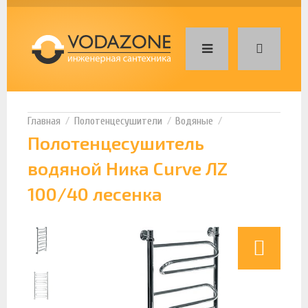
Полотенцесушители
Водяные
Полотенцесушитель
водяной Ника Curve ЛZ
100/40 лесенка