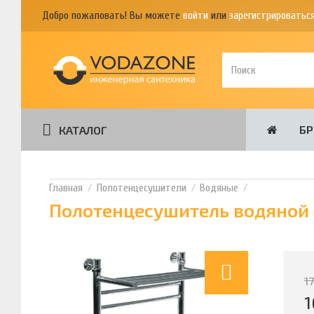
Добро пожаловать! Вы можете
войти
или
зарегистрироватьс
Б
КАТАЛОГ
Полотенцесушители
Водяные
Полотенцесушитель водяной Н
1
1