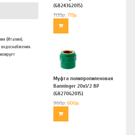
(G8243G2015)
1135
р.
715
р.
ния (Италия).
и водоснабжения.
мизирует
Муфта полипропиленовая
Banninger 20х1/2 ВР
(G8270G2015)
960
р.
600
р.