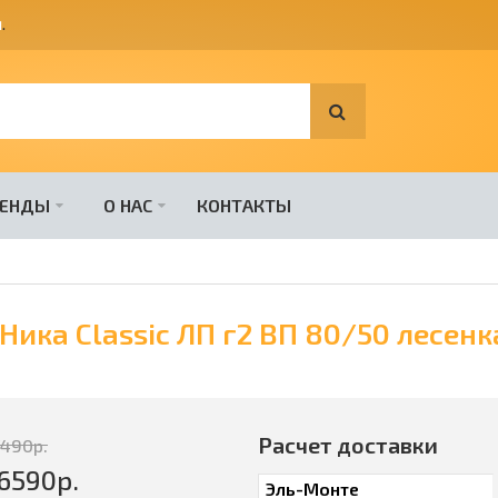
я
.
РЕНДЫ
О НАС
КОНТАКТЫ
ика Classic ЛП г2 ВП 80/50 лесенк
Расчет доставки
7490
р.
6590
р.