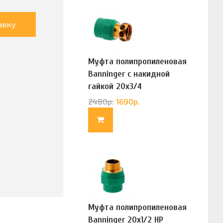
авку
Муфта полипропиленовая
Banninger с накидной
гайкой 20х3/4
(G83322020)
2480
р.
1690
р.
Муфта полипропиленовая
Banninger 20х1/2 НР