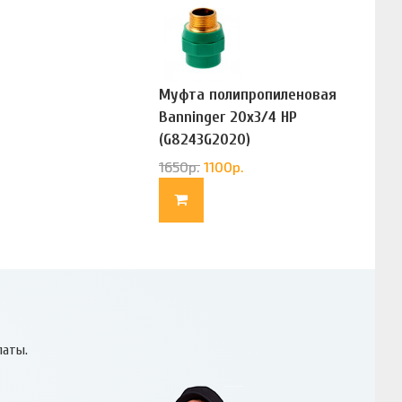
Муфта полипропиленовая
Banninger 20х3/4 НР
(G8243G2020)
1650
р.
1100
р.
латы.