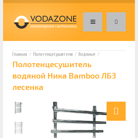
Полотенцесушители
Водяные
Полотенцесушитель
водяной Ника Bamboo ЛБ3
лесенка