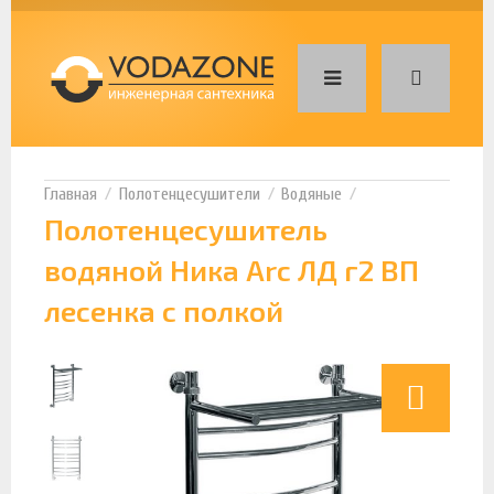
Полотенцесушители
Водяные
Полотенцесушитель
водяной Ника Arc ЛД г2 ВП
лесенка с полкой