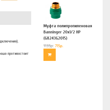
Муфта полипропиленовая
Banninger 20х1/2 НР
(G8243G2015)
одключения).
1135
р.
715
р.
орошо противостоит