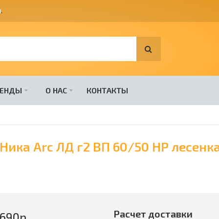
я
.
РЕНДЫ
О НАС
КОНТАКТЫ
ика Arc ЛД г2 ВП 60/50 НР лесенка
Расчет доставки
690
р.