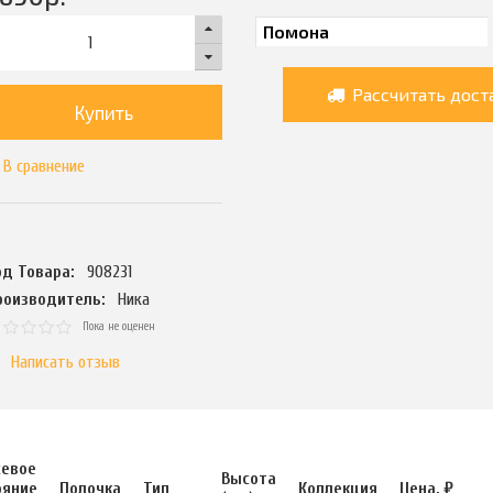
Рассчитать дост
Купить
В сравнение
од Товара:
908231
роизводитель:
Ника
Пока не оценен
Написать отзыв
евое
Высота
ояние
Полочка
Тип
Коллекция
Цена, ₽