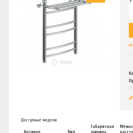
К
П
Доступные модели
Габаритная
Межос
Артикул
Вид
ширина
расст