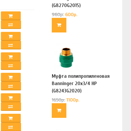
(G8270G2015)
960
р.
600
р.
Муфта полипропиленовая
Banninger 20х3/4 НР
(G8243G2020)
1650
р.
1100
р.