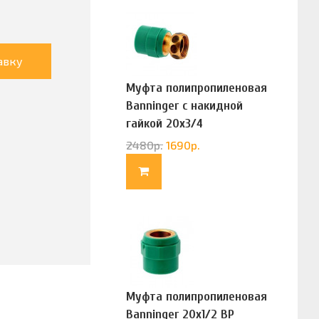
авку
Муфта полипропиленовая
Banninger с накидной
гайкой 20х3/4
(G83322020)
2480
р.
1690
р.
Муфта полипропиленовая
Banninger 20х1/2 ВР