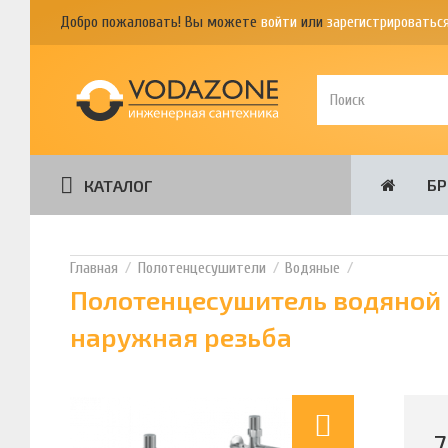
Добро пожаловать! Вы можете
войти
или
зарегистрироватьс
Б
КАТАЛОГ
Полотенцесушители
Водяные
Полотенцесушитель водяной Н
наружная резьба
7