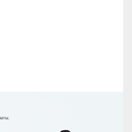
латы.