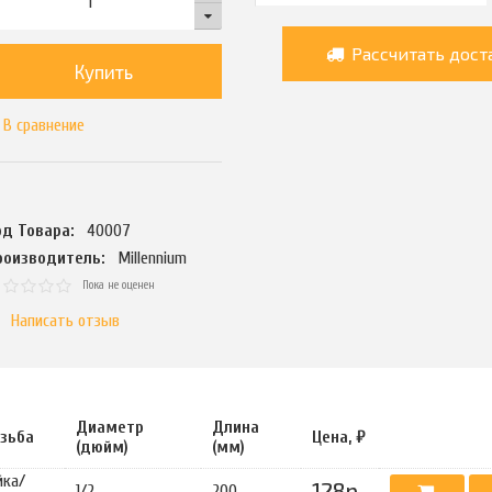
Рассчитать дост
Купить
В сравнение
од Товара:
40007
роизводитель:
Millennium
Пока не оценен
Написать отзыв
Диаметр
Длина
зьба
Цена, ₽
(дюйм)
(мм)
йка/
128р.
1/2
200