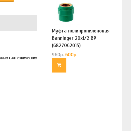
Муфта полипропиленовая
Banninger 20х1/2 ВР
(G8270G2015)
960
р.
600
р.
чных сантехнических