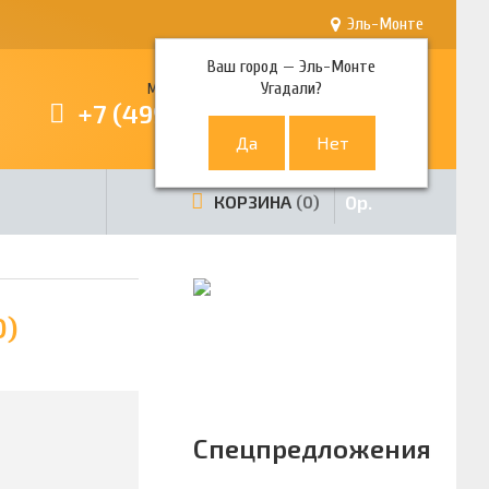
Эль-Монте
Ваш город —
Эль-Монте
Угадали?
Многоканальный телефон
+7 (499) 380-80-80
0
р.
КОРЗИНА
0
0)
Спецпредложения