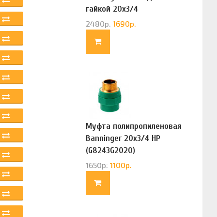
гайкой 20х3/4
(G83322020)
2480
р.
1690
р.
Муфта полипропиленовая
Banninger 20х3/4 НР
(G8243G2020)
1650
р.
1100
р.