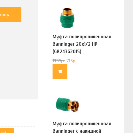
авку
Муфта полипропиленовая
Banninger 20х1/2 НР
(G8243G2015)
1135
р.
715
р.
Муфта полипропиленовая
Banninger с накидной