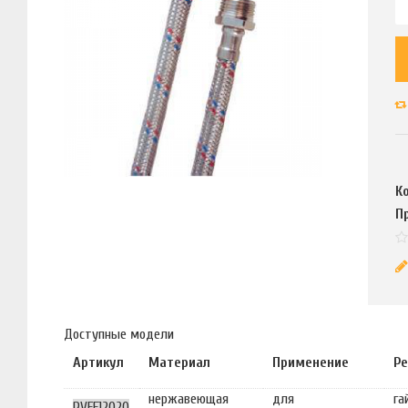
К
П
Доступные модели
Артикул
Материал
Применение
Ре
нержавеющая
для
га
PVFF12020