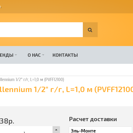
я
.
РЕНДЫ
О НАС
КОНТАКТЫ
nnium 1/2" г/г, L=1,0 м (PVFF12100)
ennium 1/2" г/г, L=1,0 м (PVFF1210
Расчет доставки
238
р.