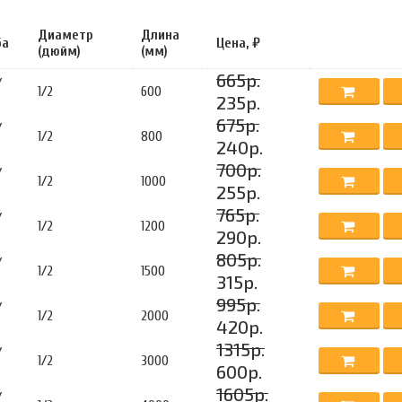
Диаметр
Длина
ба
Цена, ₽
(дюйм)
(мм)
665р.
/
1/2
600
235р.
675р.
/
1/2
800
240р.
700р.
/
1/2
1000
255р.
765р.
/
1/2
1200
290р.
805р.
/
1/2
1500
315р.
995р.
/
1/2
2000
420р.
1315р.
/
1/2
3000
600р.
1605р.
/