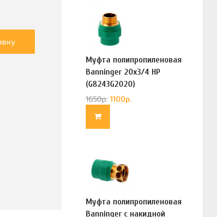
авку
Муфта полипропиленовая
Banninger 20х3/4 НР
(G8243G2020)
1650
р.
1100
р.
Муфта полипропиленовая
Banninger с накидной