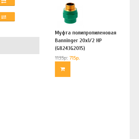
Муфта полипропиленовая
Banninger 20х1/2 НР
(G8243G2015)
1135
р.
715
р.