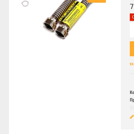
7
К
П