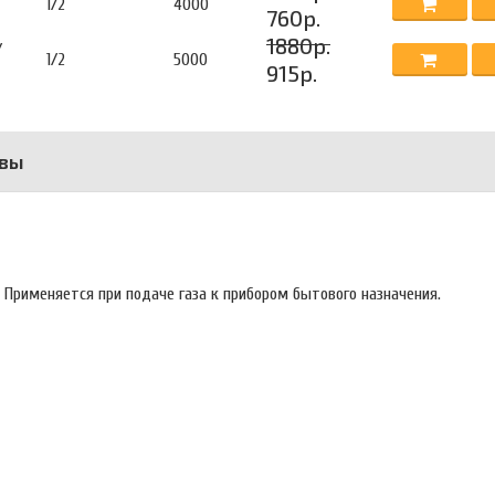
1/2
4000
760р.
1880р.
/
1/2
5000
915р.
вы
 Применяется при подаче газа к прибором бытового назначения.