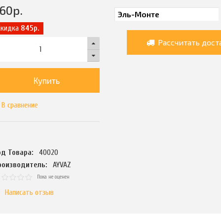
60
р.
Скидка
845р.
Рассчитать дост
Купить
В сравнение
од Товара:
40020
роизводитель:
AYVAZ
Пока не оценен
Написать отзыв