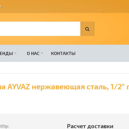
я
.
РЕНДЫ
О НАС
КОНТАКТЫ
а AYVAZ нержавеющая сталь, 1/2" г
Расчет доставки
605
р.