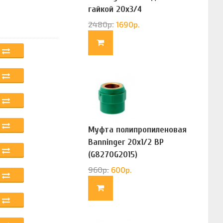
гайкой 20х3/4
(G83322020)
2480
р.
1690
р.
Муфта полипропиленовая
Banninger 20х1/2 ВР
(G8270G2015)
960
р.
600
р.