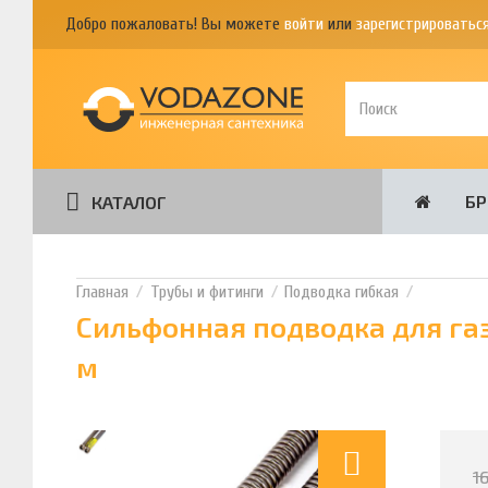
Добро пожаловать! Вы можете
войти
или
зарегистрироватьс
Б
КАТАЛОГ
Трубы и фитинги
Подводка гибкая
Сильфонная подводка для газ
м
1