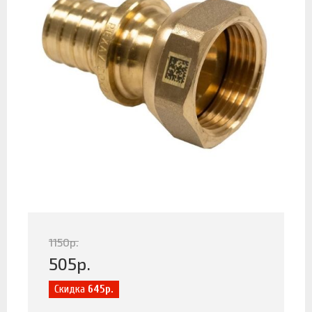
1150
р.
505
р.
Скидка
645р.