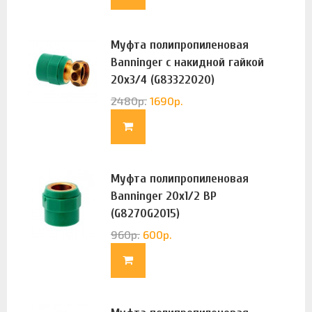
Муфта полипропиленовая
Banninger с накидной гайкой
20х3/4 (G83322020)
2480
р.
1690
р.
Муфта полипропиленовая
Banninger 20х1/2 ВР
(G8270G2015)
960
р.
600
р.