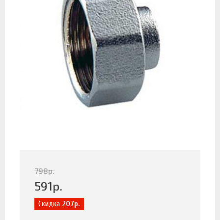
798
р.
591
р.
Скидка
207р.