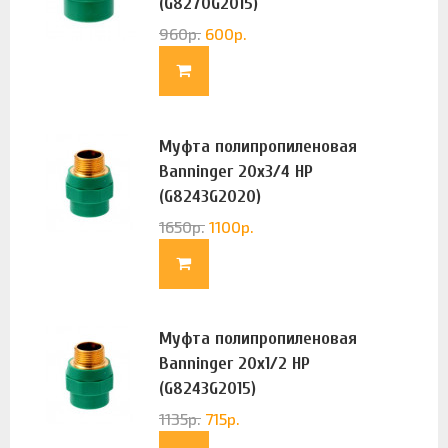
(G8270G2015)
960
р.
600
р.
Муфта полипропиленовая
Banninger 20х3/4 НР
(G8243G2020)
1650
р.
1100
р.
Муфта полипропиленовая
Banninger 20х1/2 НР
(G8243G2015)
1135
р.
715
р.