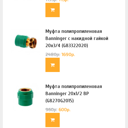
Муфта полипропиленовая
Banninger с накидной гайкой
20х3/4 (G83322020)
2480
р.
1690
р.
Муфта полипропиленовая
Banninger 20х1/2 ВР
(G8270G2015)
960
р.
600
р.