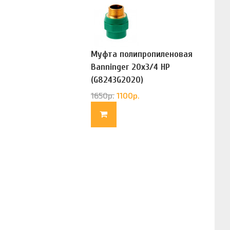
Муфта полипропиленовая
Banninger 20х3/4 НР
(G8243G2020)
1650
р.
1100
р.