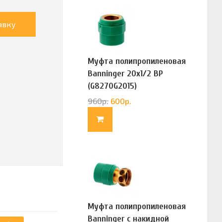
авку
Муфта полипропиленовая
Banninger 20х1/2 ВР
(G8270G2015)
960
р.
600
р.
Муфта полипропиленовая
Banninger с накидной