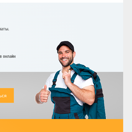
латы.
в онлайн
ься