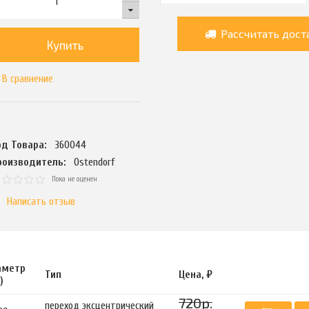
Рассчитать дост
Купить
В сравнение
од Товара:
360044
роизводитель:
Ostendorf
Пока не оценен
Написать отзыв
аметр
Тип
Цена, ₽
)
720р.
переход эксцентрический