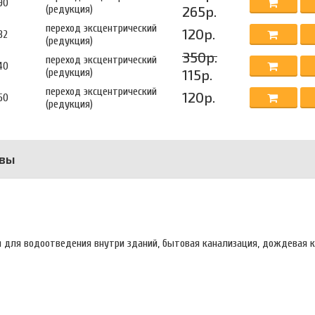
90
(редукция)
265р.
переход эксцентрический
120р.
32
(редукция)
350р.
переход эксцентрический
40
(редукция)
115р.
переход эксцентрический
120р.
50
(редукция)
вы
я для водоотведения внутри зданий, бытовая канализация, дождевая к