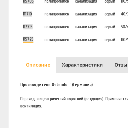
115705
полипропилен
канализация
серый
110/
111710
полипропилен
канализация
серый
40/
112715
полипропилен
канализация
серый
50/
115725
полипропилен
канализация
серый
110/
Описание
Характеристики
Отзы
Производитель Ostendorf (Германия)
Переход эксцентрический короткий (редукция). Применяетс
вентиляция.