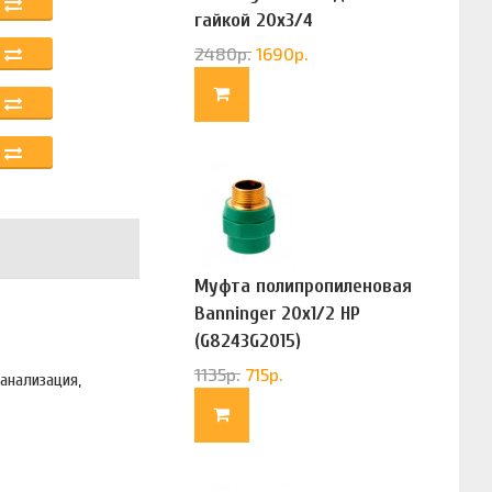
гайкой 20х3/4
(G83322020)
2480
р.
1690
р.
Муфта полипропиленовая
Banninger 20х1/2 НР
(G8243G2015)
1135
р.
715
р.
анализация,