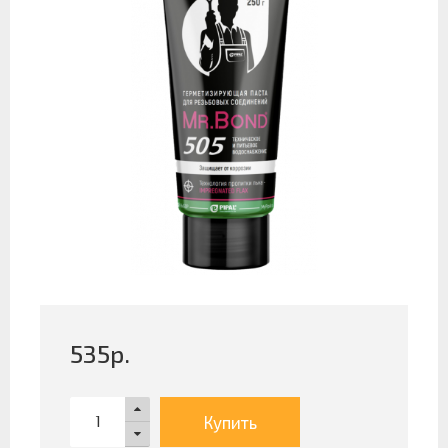
535
р.
Купить