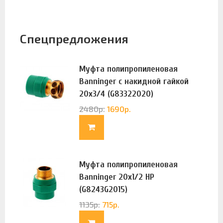
Спецпредложения
Муфта полипропиленовая
Banninger с накидной гайкой
20х3/4 (G83322020)
2480
р.
1690
р.
Муфта полипропиленовая
Banninger 20х1/2 НР
(G8243G2015)
1135
р.
715
р.