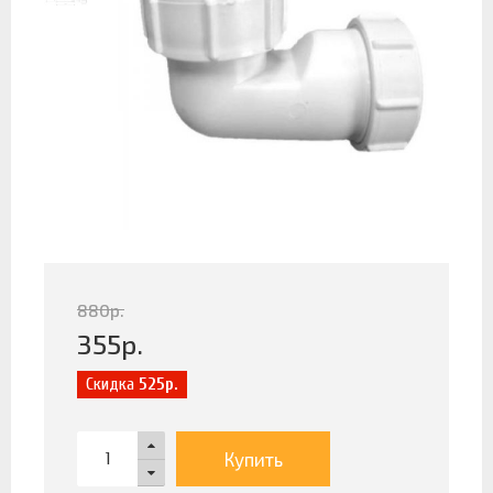
880
р.
355
р.
Скидка
525р.
Купить