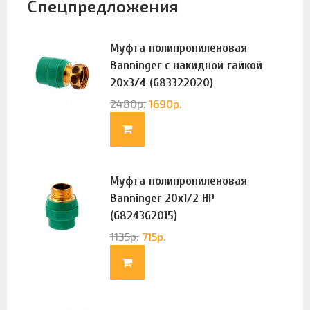
Спецпредложения
Муфта полипропиленовая
Banninger с накидной гайкой
20х3/4 (G83322020)
2480
р.
1690
р.
Муфта полипропиленовая
Banninger 20х1/2 НР
(G8243G2015)
1135
р.
715
р.