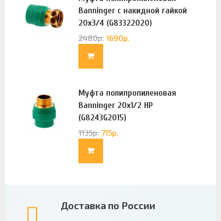
Banninger с накидной гайкой
20х3/4 (G83322020)
2480
р.
1690
р.
Муфта полипропиленовая
Banninger 20х1/2 НР
(G8243G2015)
1135
р.
715
р.
Доставка по России