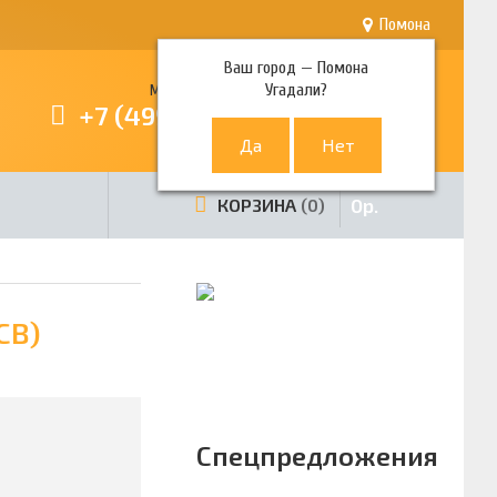
Помона
Ваш город —
Помона
Угадали?
Многоканальный телефон
+7 (499) 380-80-80
0
р.
КОРЗИНА
0
CB)
Спецпредложения