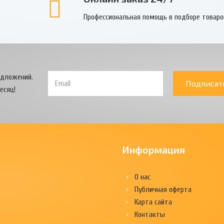
Профессиональная помощь в подборе товаро
едложений.
Подписат
есяц!
Информация
О нас
Публичная оферта
Карта сайта
Контакты