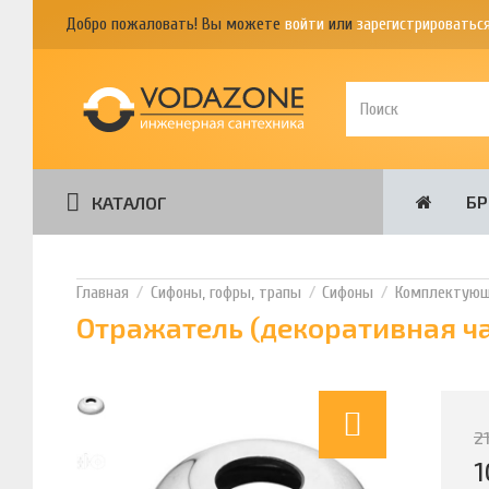
Добро пожаловать! Вы можете
войти
или
зарегистрироватьс
Б
КАТАЛОГ
Сифоны, гофры, трапы
Сифоны
Комплектующи
Отражатель (декоративная ча
2
1