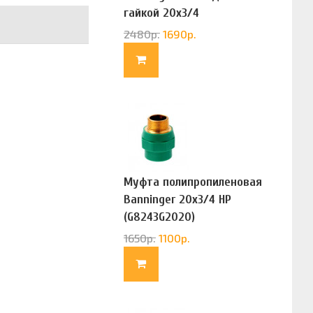
гайкой 20х3/4
(G83322020)
2480
р.
1690
р.
Муфта полипропиленовая
Banninger 20х3/4 НР
(G8243G2020)
1650
р.
1100
р.