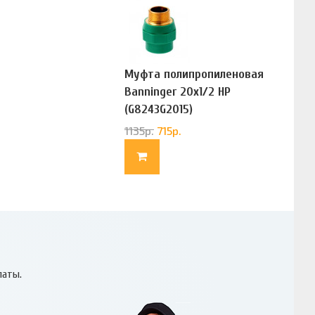
Муфта полипропиленовая
Banninger 20х1/2 НР
(G8243G2015)
1135
р.
715
р.
латы.