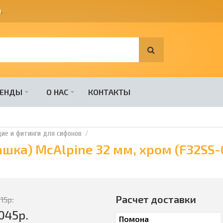
я
.
РЕНДЫ
О НАС
КОНТАКТЫ
е и фитинги для сифонов
шка) McAlpine 32 мм, хром (F32SS-
Расчет доставки
115
р.
045
р.