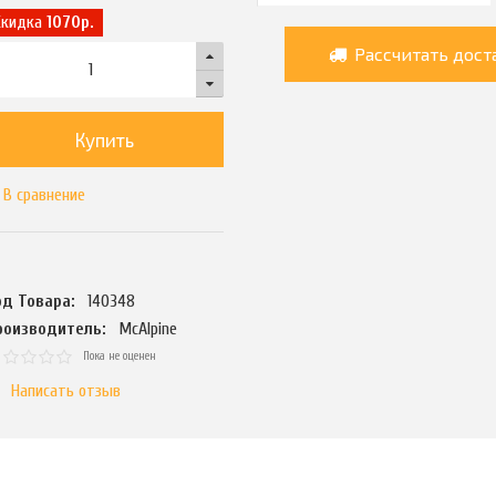
Скидка
1070р.
Рассчитать дост
Купить
В сравнение
од Товара:
140348
роизводитель:
McAlpine
Пока не оценен
Написать отзыв