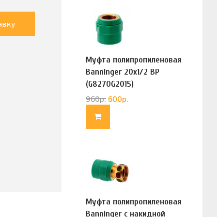
авку
Муфта полипропиленовая
Banninger 20х1/2 ВР
(G8270G2015)
960
р.
600
р.
Муфта полипропиленовая
Banninger с накидной