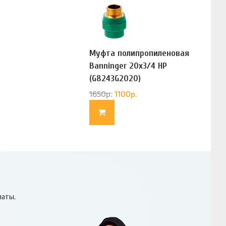
Муфта полипропиленовая
Banninger 20х3/4 НР
(G8243G2020)
1650
р.
1100
р.
латы.