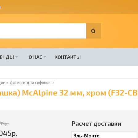
я
.
РЕНДЫ
О НАС
КОНТАКТЫ
е и фитинги для сифонов
шка) McAlpine 32 мм, хром (F32-CB
Расчет доставки
115
р.
045
р.