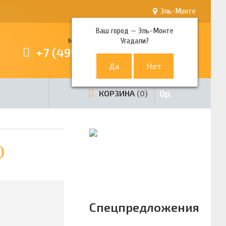
Эль-Монте
Ваш город —
Эль-Монте
Угадали?
Многоканальный телефон
+7 (499) 380-80-80
0
р.
КОРЗИНА
0
)
Спецпредложения