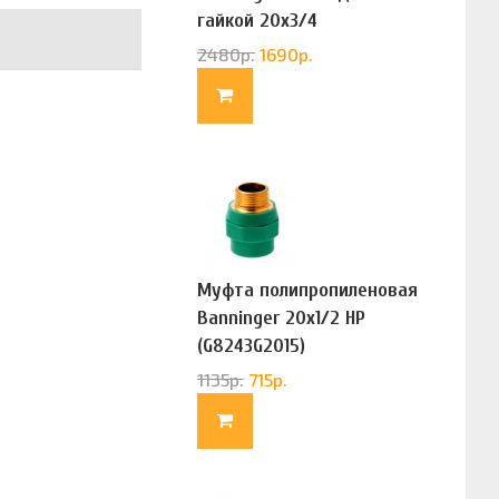
гайкой 20х3/4
(G83322020)
2480
р.
1690
р.
Муфта полипропиленовая
Banninger 20х1/2 НР
(G8243G2015)
1135
р.
715
р.