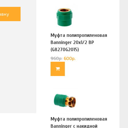
авку
Муфта полипропиленовая
Banninger 20х1/2 ВР
(G8270G2015)
960
р.
600
р.
Муфта полипропиленовая
Banninger с накидной