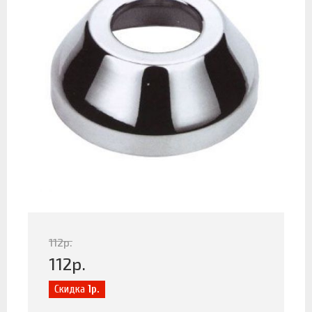
112
р.
112
р.
Скидка
1р.