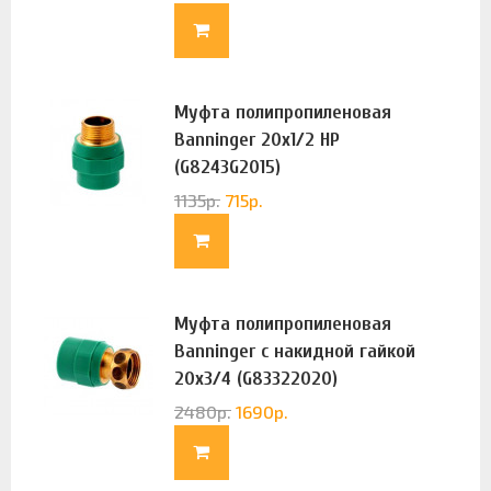
Муфта полипропиленовая
Banninger 20х1/2 НР
(G8243G2015)
1135
р.
715
р.
Муфта полипропиленовая
Banninger с накидной гайкой
20х3/4 (G83322020)
2480
р.
1690
р.