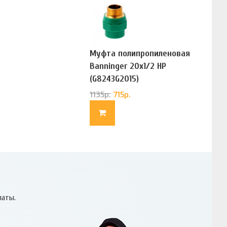
Муфта полипропиленовая
Banninger 20х1/2 НР
(G8243G2015)
1135
р.
715
р.
латы.