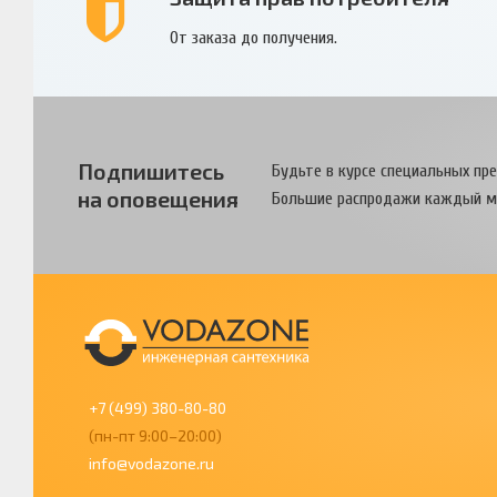
От заказа до получения.
Подпишитесь
Будьте в курсе специальных пр
на оповещения
Большие распродажи каждый м
+7 (499) 380-80-80
(пн-пт 9:00–20:00)
info@vodazone.ru