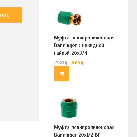
авку
Муфта полипропиленовая
Banninger с накидной
гайкой 20х3/4
(G83322020)
2480
р.
1690
р.
Муфта полипропиленовая
Banninger 20х1/2 ВР