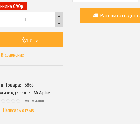
Скидка
690р.
Рассчитать дост
Купить
В сравнение
од Товара:
5863
роизводитель:
McAlpine
Пока не оценен
Написать отзыв