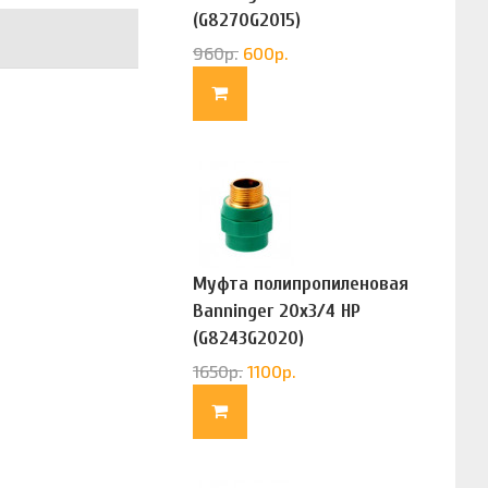
(G8270G2015)
960
р.
600
р.
Муфта полипропиленовая
Banninger 20х3/4 НР
(G8243G2020)
1650
р.
1100
р.