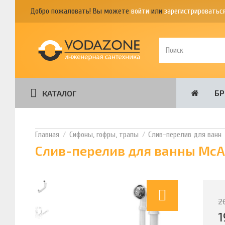
Добро пожаловать! Вы можете
войти
или
зарегистрироватьс
Б
КАТАЛОГ
Сифоны, гофры, трапы
Слив-перелив для ванн
Слив-перелив для ванны McAl
2
1