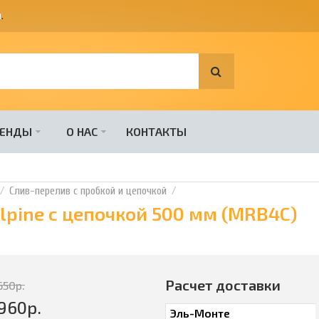
я
.
РЕНДЫ
О НАС
КОНТАКТЫ
Слив-перелив с пробкой и цепочкой
pine с цепочкой 500 мм (MRB4C)
Расчет доставки
650
р.
960
р.