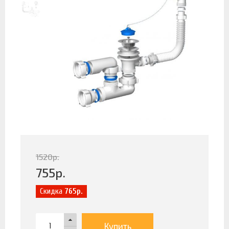
1520
р.
755
р.
Скидка
765р.
Купить