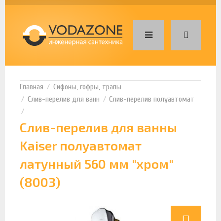
Сифоны, гофры, трапы
Слив-перелив для ванн
Слив-перелив полуавтомат
Слив-перелив для ванны
Kaiser полуавтомат
латунный 560 мм "хром"
(8003)