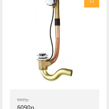
9695
р.
6090
р.