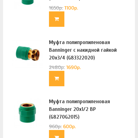
1650
р.
1100
р.
Муфта полипропиленовая
Banninger с накидной гайкой
20х3/4 (G83322020)
2480
р.
1690
р.
Муфта полипропиленовая
Banninger 20х1/2 ВР
(G8270G2015)
960
р.
600
р.