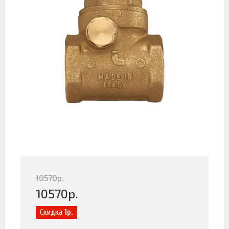
10570
р.
10570
р.
Скидка
1р.