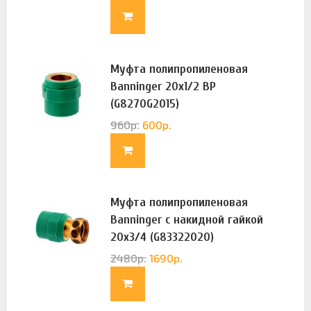
Муфта полипропиленовая
Banninger 20х1/2 ВР
(G8270G2015)
960
р.
600
р.
Муфта полипропиленовая
Banninger с накидной гайкой
20х3/4 (G83322020)
2480
р.
1690
р.