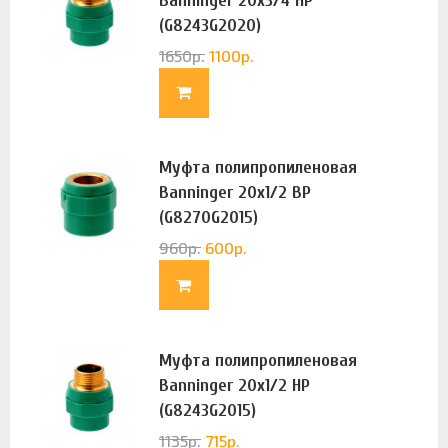
Banninger 20х3/4 НР
(G8243G2020)
1650
р.
1100
р.
Муфта полипропиленовая
Banninger 20х1/2 ВР
(G8270G2015)
960
р.
600
р.
Муфта полипропиленовая
Banninger 20х1/2 НР
(G8243G2015)
1135
р.
715
р.