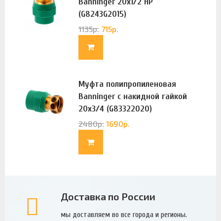
Banninger 20х1/2 НР
(G8243G2015)
1135
р.
715
р.
Муфта полипропиленовая
Banninger с накидной гайкой
20х3/4 (G83322020)
2480
р.
1690
р.
Доставка по России
мы доставляем во все города и регионы.