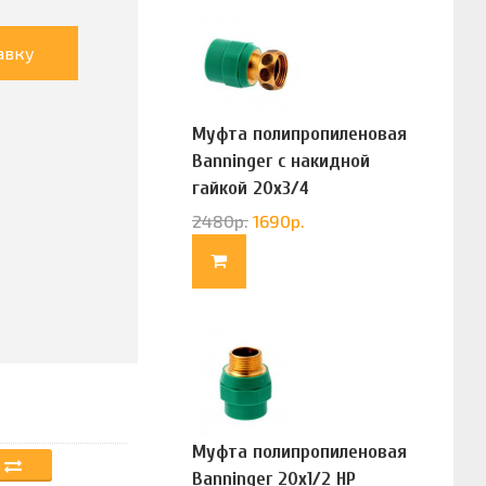
авку
Муфта полипропиленовая
Banninger с накидной
гайкой 20х3/4
(G83322020)
2480
р.
1690
р.
Муфта полипропиленовая
Banninger 20х1/2 НР