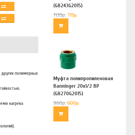
(G8243G2015)
1135
р.
715
р.
и других полимерных
Муфта полипропиленовая
Banninger 20х1/2 ВР
тойкостью.
(G8270G2015)
960
р.
600
р.
ремя нагрева
ологий).