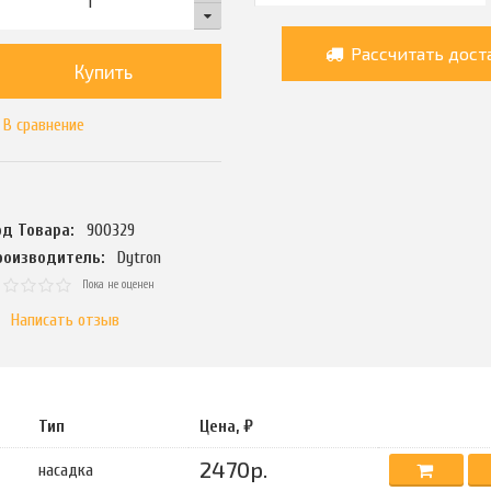
Рассчитать дост
Купить
В сравнение
од Товара:
900329
роизводитель:
Dytron
Пока не оценен
Написать отзыв
Тип
Цена, ₽
2470р.
насадка