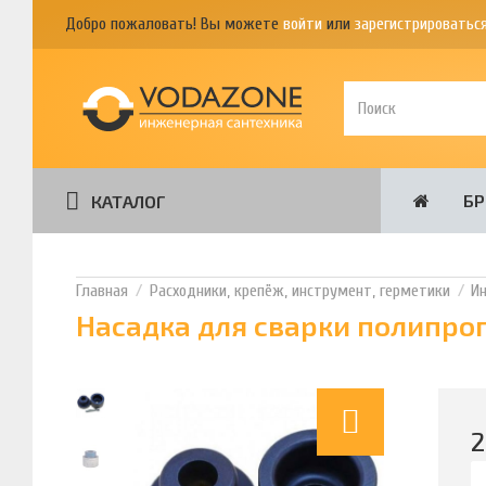
Добро пожаловать! Вы можете
войти
или
зарегистрироватьс
Б
КАТАЛОГ
Расходники, крепёж, инструмент, герметики
И
Насадка для сварки полипроп
2