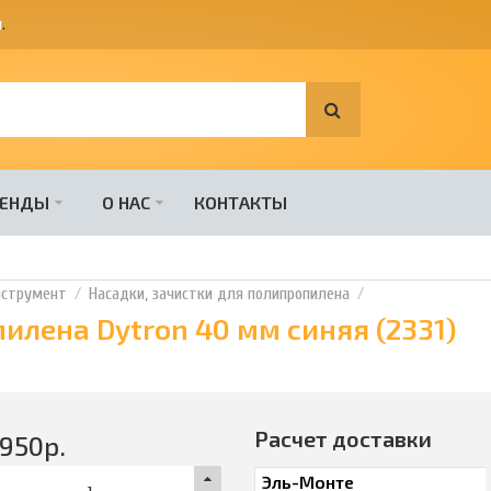
я
.
РЕНДЫ
О НАС
КОНТАКТЫ
нструмент
Насадки, зачистки для полипропилена
илена Dytron 40 мм синяя (2331)
Расчет доставки
950
р.