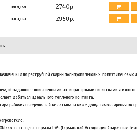
2740р.
насадка
2950р.
насадка
вы
азначены для раструбной сварки полипропиленовых, полиэтиленовых 
ем, обладающее повышенными антипригарными свойствами и износос
воляет добиться идеального теплового контакта.
ура рабочих поверхностей не остывала ниже допустимого уровня во в
 нагревателе.
RON соответствуют нормам DVS (Германской Ассоциации Сварочных Техн