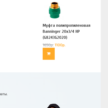
Муфта полипропиленовая
Banninger 20х3/4 НР
(G8243G2020)
1650
р.
1100
р.
латы.