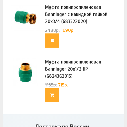
Муфта полипропиленовая
Banninger с накидной гайкой
20х3/4 (G83322020)
2480
р.
1690
р.
Муфта полипропиленовая
Banninger 20х1/2 НР
(G8243G2015)
1135
р.
715
р.
Доставка по России