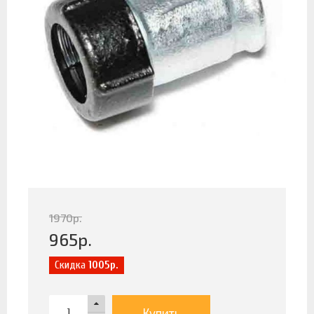
1970
р.
965
р.
Скидка
1005р.
Купить