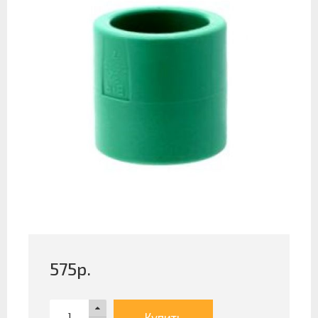
575
р.
Купить