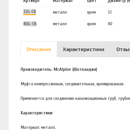
Артикул
Материал
Цвет
Диаметр (
32G-CB
металл
хром
32
40G-CB
металл
хром
40
Описание
Характеристики
Отзы
Производитель: McAlpine (Шотландия)
Муфта компрессионная, соединительная, хромированная.
Применяется для соединения канализационных труб, трубо
Характеристики:
Материал: металл.