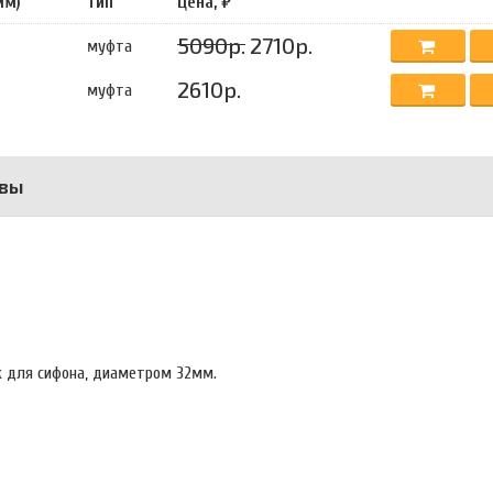
мм)
Тип
Цена, ₽
5090р.
2710р.
муфта
2610р.
муфта
вы
к для сифона, диаметром 32мм.