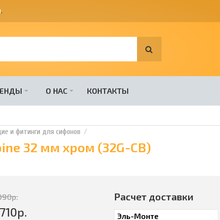
я
.
РЕНДЫ
О НАС
КОНТАКТЫ
е и фитинги для сифонов
ne 32 мм хром (32G-CB)
Расчет доставки
090
р.
710
р.