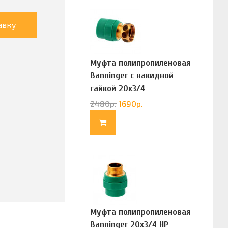
авку
Муфта полипропиленовая
Banninger с накидной
гайкой 20х3/4
(G83322020)
2480
р.
1690
р.
Муфта полипропиленовая
Banninger 20х3/4 НР