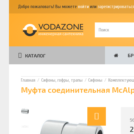
Добро пожаловать! Вы можете
войти
или
зарегистрироватьс
Б
КАТАЛОГ
Сифоны, гофры, трапы
Сифоны
Комплектующи
Муфта соединительная McAlpi
5
2