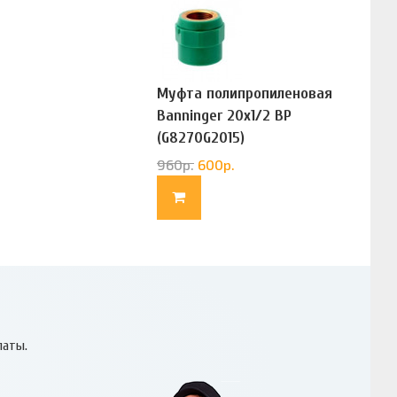
Муфта полипропиленовая
Banninger 20х1/2 ВР
(G8270G2015)
960
р.
600
р.
латы.