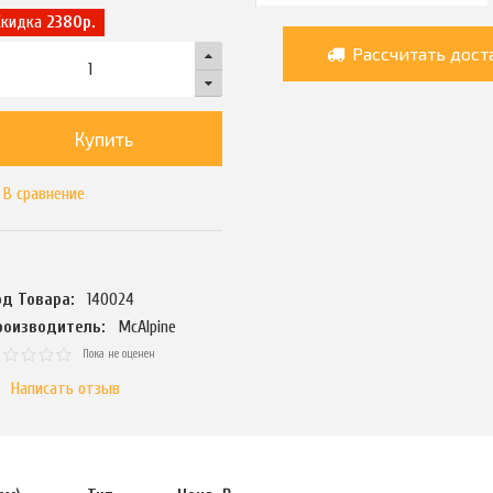
Скидка
2380р.
Рассчитать дост
Купить
В сравнение
од Товара:
140024
роизводитель:
McAlpine
Пока не оценен
Написать отзыв