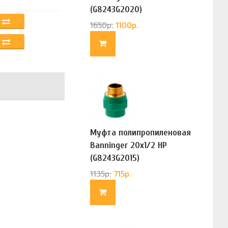
(G8243G2020)
1650
р.
1100
р.
Муфта полипропиленовая
Banninger 20х1/2 НР
(G8243G2015)
1135
р.
715
р.