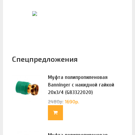
Спецпредложения
Муфта полипропиленовая
Banninger с накидной гайкой
20х3/4 (G83322020)
2480
р.
1690
р.