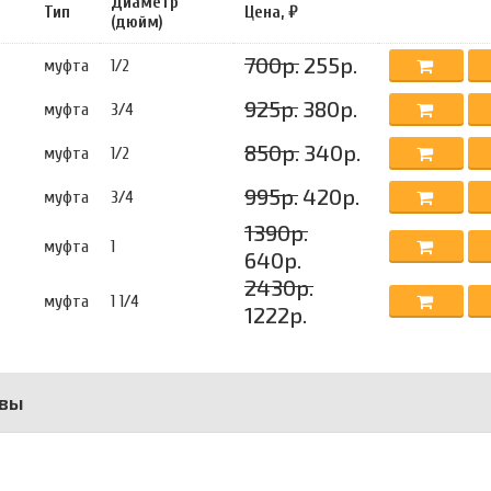
Диаметр
Тип
Цена, ₽
(дюйм)
700р.
255р.
муфта
1/2
925р.
380р.
муфта
3/4
850р.
340р.
муфта
1/2
995р.
420р.
муфта
3/4
1390р.
муфта
1
640р.
2430р.
муфта
1 1/4
1222р.
вы