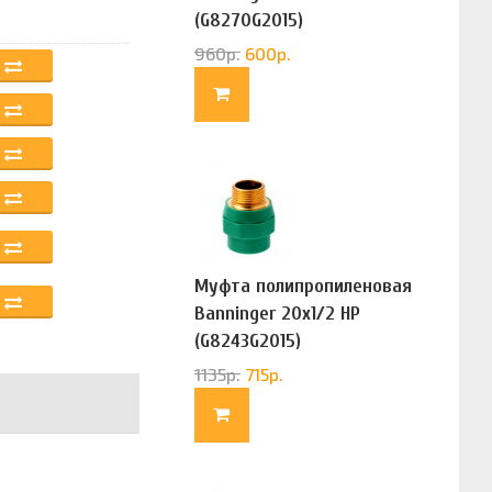
(G8270G2015)
960
р.
600
р.
Муфта полипропиленовая
Banninger 20х1/2 НР
(G8243G2015)
1135
р.
715
р.