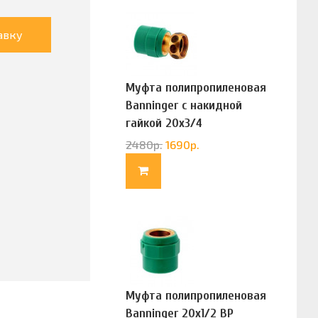
авку
Муфта полипропиленовая
Banninger с накидной
гайкой 20х3/4
(G83322020)
2480
р.
1690
р.
Муфта полипропиленовая
Banninger 20х1/2 ВР