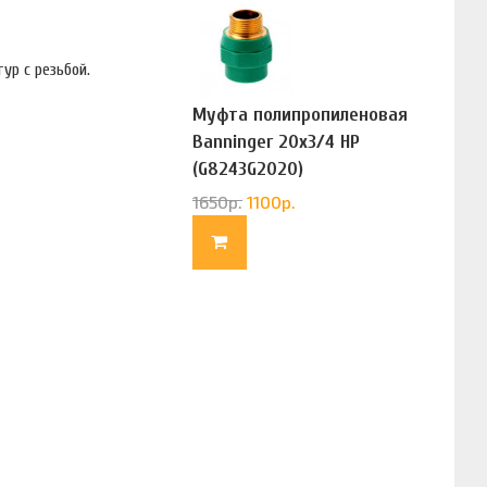
ур с резьбой.
Муфта полипропиленовая
Banninger 20х3/4 НР
(G8243G2020)
1650
р.
1100
р.