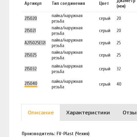
Диаметр
Артикул
Тип соединения
Цвет
(мм)
пайка/наружная
215020
серый
20
резьба
пайка/наружная
215021
серый
20
резьба
пайка/наружная
A215025E12I
серый
25
резьба
пайка/наружная
215025
серый
25
резьба
пайка/наружная
215032
серый
32
резьба
пайка/наружная
215040
серый
40
резьба
Описание
Характеристики
Отзы
Производитель: FV-Plast (Чехия)