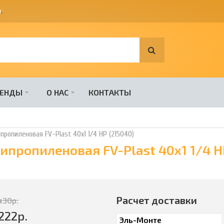
я
.
РЕНДЫ
О НАС
КОНТАКТЫ
ропиленовая FV-Plast 40х1 1/4 НР (215040)
ропиленовая FV-Plast 40х1 1/4 НР
Расчет доставки
430
р.
222
р.