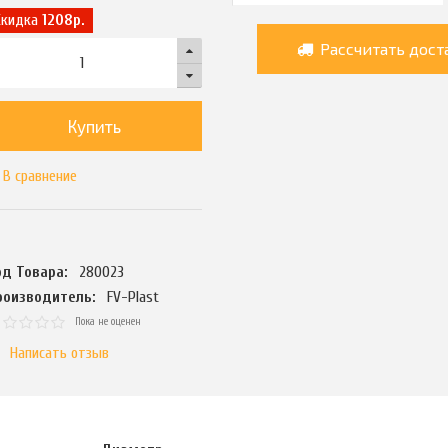
Скидка
1208р.
Рассчитать дост
Купить
В сравнение
од Товара:
280023
роизводитель:
FV-Plast
Пока не оценен
Написать отзыв