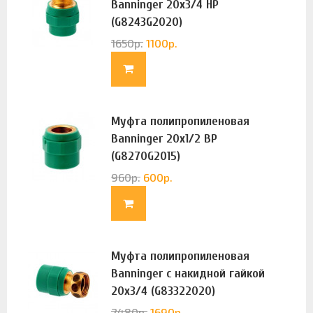
Banninger 20х3/4 НР
(G8243G2020)
1650
р.
1100
р.
Муфта полипропиленовая
Banninger 20х1/2 ВР
(G8270G2015)
960
р.
600
р.
Муфта полипропиленовая
Banninger с накидной гайкой
20х3/4 (G83322020)
2480
р.
1690
р.