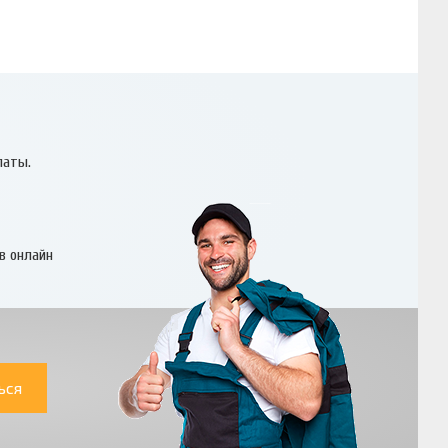
латы.
в онлайн
ься