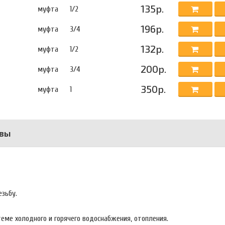
135р.
муфта
1/2
196р.
муфта
3/4
132р.
муфта
1/2
200р.
муфта
3/4
350р.
муфта
1
вы
зьбу.
еме холодного и горячего водоснабжения, отопления.