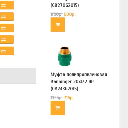
(G8270G2015)
960
р.
600
р.
Муфта полипропиленовая
Banninger 20х1/2 НР
(G8243G2015)
1135
р.
715
р.