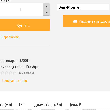
Рассчитать дост
Купить
В сравнение
од Товара:
320010
роизводитель:
Pro Aqua
Пока не оценен
Написать отзыв
тр (мм)
Тип
Диаметр (дюйм)
Цена, ₽