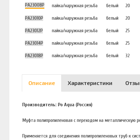
PA23008P
пайка/наружная резьба
белый
20
PA23010P
пайка/наружная резьба
белый
20
PA23012P
пайка/наружная резьба
белый
25
PA23014P
пайка/наружная резьба
белый
25
PA23018P
пайка/наружная резьба
белый
32
Описание
Характеристики
Отзы
Производитель: Po Aqua (Россия)
Муфта полипропиленовая с переходом на металлическую ре
Применяется для соединения полипропиленовых труб к сист