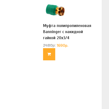
Муфта полипропиленовая
Banninger с накидной
гайкой 20х3/4
(G83322020)
2480
р.
1690
р.