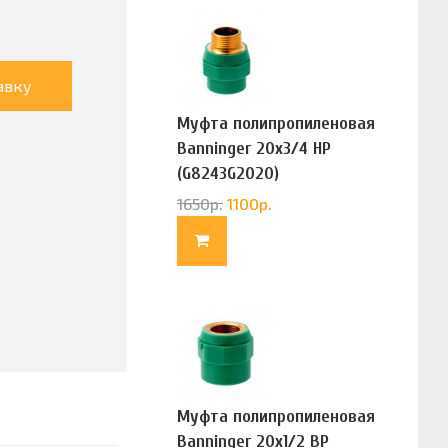
авку
Муфта полипропиленовая
Banninger 20х3/4 НР
(G8243G2020)
1650
р.
1100
р.
Муфта полипропиленовая
Banninger 20х1/2 ВР