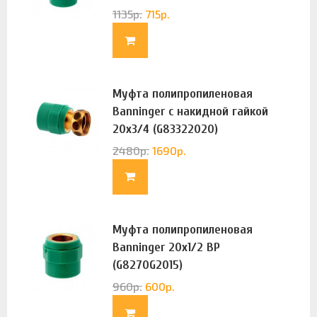
1135
р.
715
р.
Муфта полипропиленовая
Banninger с накидной гайкой
20х3/4 (G83322020)
2480
р.
1690
р.
Муфта полипропиленовая
Banninger 20х1/2 ВР
(G8270G2015)
960
р.
600
р.