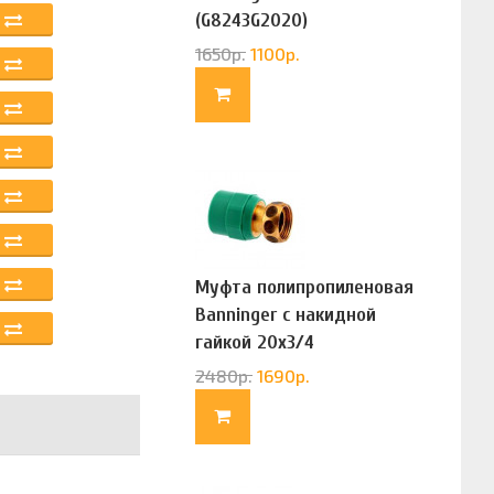
(G8243G2020)
1650
р.
1100
р.
Муфта полипропиленовая
Banninger с накидной
гайкой 20х3/4
(G83322020)
2480
р.
1690
р.