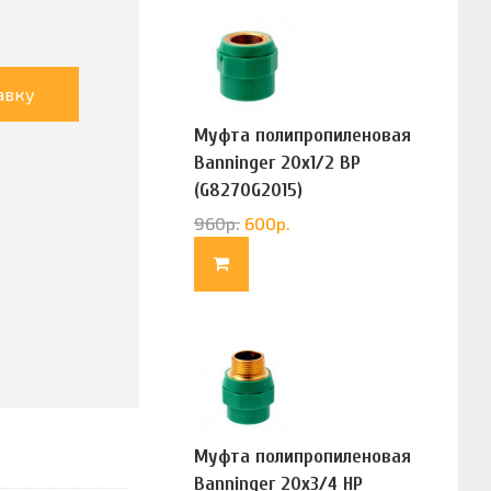
авку
Муфта полипропиленовая
Banninger 20х1/2 ВР
(G8270G2015)
960
р.
600
р.
Муфта полипропиленовая
Banninger 20х3/4 НР