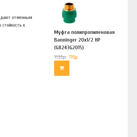
бладают отменным
ю стойкость к
Муфта полипропиленовая
Banninger 20х1/2 НР
(G8243G2015)
1135
р.
715
р.