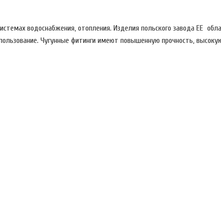
 системах водоснабжения, отопления. Изделия польского завода EE о
спользование. Чугунные фитинги имеют повышенную прочность, высоку