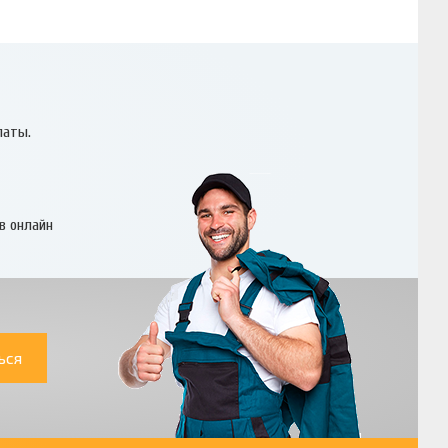
латы.
в онлайн
ься