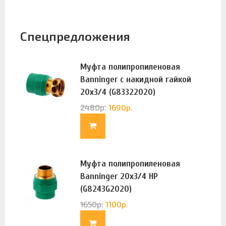
Спецпредложения
Муфта полипропиленовая
Banninger с накидной гайкой
20х3/4 (G83322020)
2480
р.
1690
р.
Муфта полипропиленовая
Banninger 20х3/4 НР
(G8243G2020)
1650
р.
1100
р.