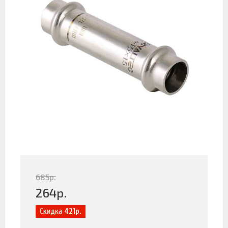
685
р.
264
р.
Скидка
421р.