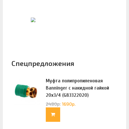
Спецпредложения
Муфта полипропиленовая
Banninger с накидной гайкой
20х3/4 (G83322020)
2480
р.
1690
р.