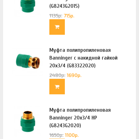
(G8243G2015)
1135
р.
715
р.
Муфта полипропиленовая
Banninger с накидной гайкой
20х3/4 (G83322020)
2480
р.
1690
р.
Муфта полипропиленовая
Banninger 20х3/4 НР
(G8243G2020)
1650
р.
1100
р.