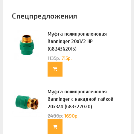
Спецпредложения
Муфта полипропиленовая
Banninger 20х1/2 НР
(G8243G2015)
1135
р.
715
р.
Муфта полипропиленовая
Banninger с накидной гайкой
20х3/4 (G83322020)
2480
р.
1690
р.