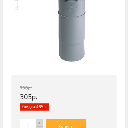
790
р.
305
р.
Скидка
485р.
Купить