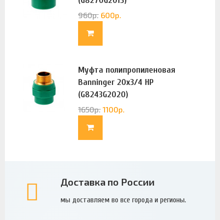
(G8270G2015)
960
р.
600
р.
Муфта полипропиленовая
Banninger 20х3/4 НР
(G8243G2020)
1650
р.
1100
р.
Доставка по России
мы доставляем во все города и регионы.