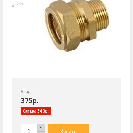
915
р.
375
р.
Скидка
540р.
Купить