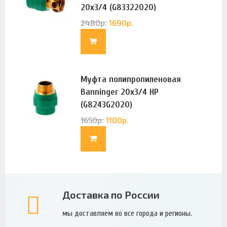
20х3/4 (G83322020)
2480
р.
1690
р.
Муфта полипропиленовая
Banninger 20х3/4 НР
(G8243G2020)
1650
р.
1100
р.
Доставка по России
мы доставляем во все города и регионы.