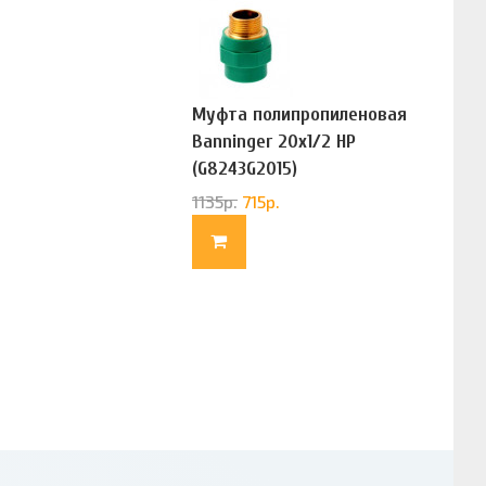
Муфта полипропиленовая
Banninger 20х1/2 НР
(G8243G2015)
1135
р.
715
р.