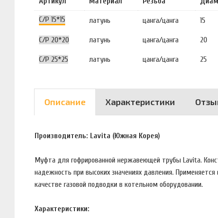
Артикул
Материал
Резьба
Диам
C/P 15*15
латунь
цанга/цанга
15
C/P 20*20
латунь
цанга/цанга
20
C/P 25*25
латунь
цанга/цанга
25
Описание
Характеристики
Отзы
Производитель: Lavita (Южная Корея)
Муфта для гофрированной нержавеющей трубы Lavita. Конс
надежность при высоких значениях давления. Применяется в
качестве газовой подводки в котельном оборудовании.
Характеристики: