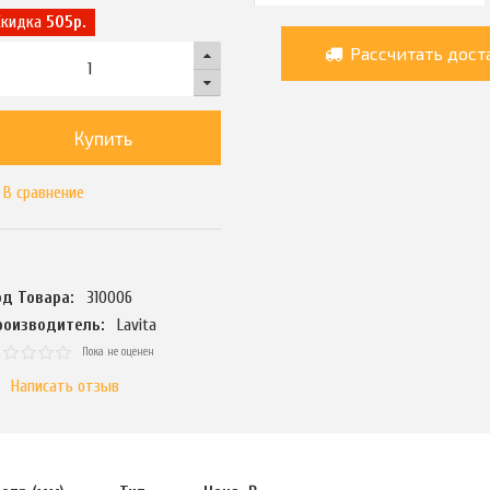
Скидка
505р.
Рассчитать дост
Купить
В сравнение
од Товара:
310006
роизводитель:
Lavita
Пока не оценен
Написать отзыв