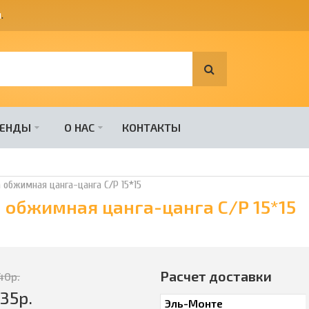
я
.
РЕНДЫ
О НАС
КОНТАКТЫ
 обжимная цанга-цанга C/P 15*15
 обжимная цанга-цанга C/P 15*15
Расчет доставки
40
р.
335
р.