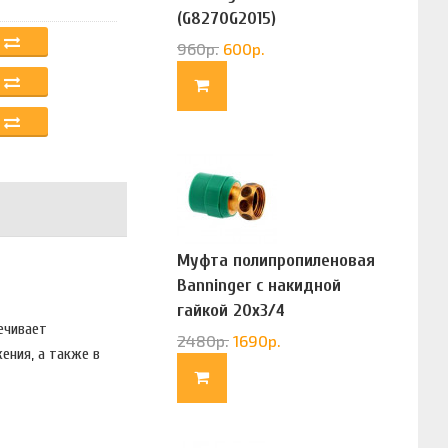
(G8270G2015)
960
р.
600
р.
Муфта полипропиленовая
Banninger с накидной
гайкой 20х3/4
ечивает
(G83322020)
2480
р.
1690
р.
ения, а также в