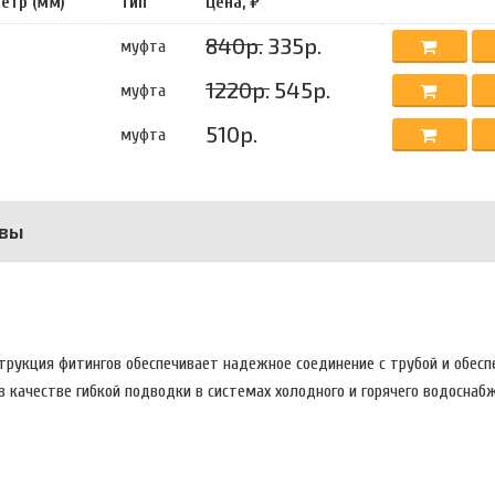
етр (мм)
Тип
Цена, ₽
840р.
335р.
муфта
1220р.
545р.
муфта
510р.
муфта
вы
трукция фитингов обеспечивает надежное соединение с трубой и обесп
 качестве гибкой подводки в системах холодного и горячего водоснабж