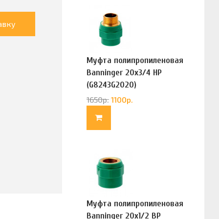
авку
Муфта полипропиленовая
Banninger 20х3/4 НР
(G8243G2020)
1650
р.
1100
р.
Муфта полипропиленовая
Banninger 20х1/2 ВР