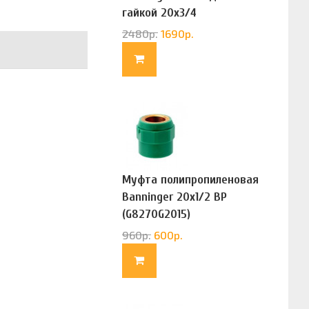
гайкой 20х3/4
(G83322020)
2480
р.
1690
р.
Муфта полипропиленовая
Banninger 20х1/2 ВР
(G8270G2015)
960
р.
600
р.