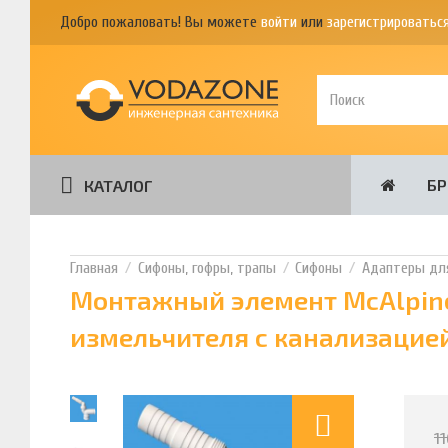
Добро пожаловать! Вы можете
войти
или
зарегистрироватьс
Б
КАТАЛОГ
Сифоны, гофры, трапы
Сифоны
Адаптеры для
Монтажный элемент McAlpine
измельчителя с канализацией
1