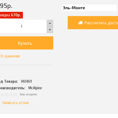
495
р.
Скидка
670р.
Рассчитать дост
Купить
В сравнение
од Товара:
140469
роизводитель:
McAlpine
Пока не оценен
Написать отзыв