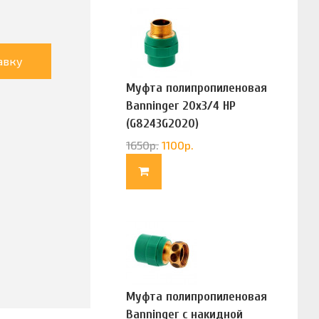
авку
Муфта полипропиленовая
Banninger 20х3/4 НР
(G8243G2020)
1650
р.
1100
р.
Муфта полипропиленовая
Banninger с накидной