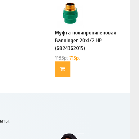
Муфта полипропиленовая
Banninger 20х1/2 НР
(G8243G2015)
1135
р.
715
р.
латы.