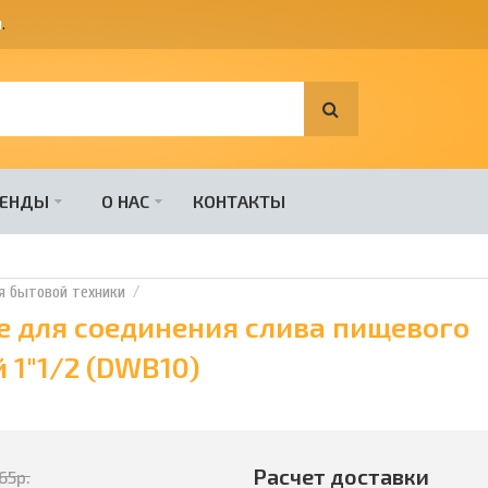
я
.
РЕНДЫ
О НАС
КОНТАКТЫ
 бытовой техники
 для соединения слива пищевого
 1"1/2 (DWB10)
Расчет доставки
165
р.