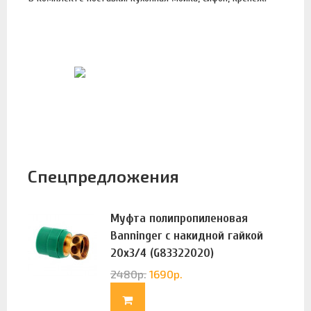
Спецпредложения
Муфта полипропиленовая
Banninger с накидной гайкой
20х3/4 (G83322020)
2480
р.
1690
р.