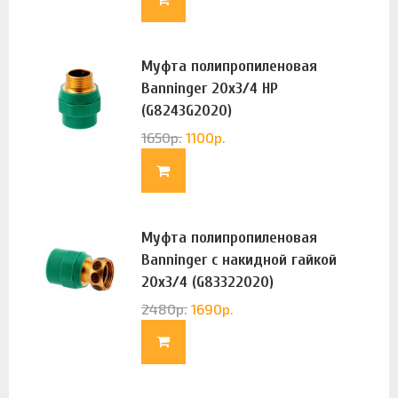
Муфта полипропиленовая
Banninger 20х3/4 НР
(G8243G2020)
1650
р.
1100
р.
Муфта полипропиленовая
Banninger с накидной гайкой
20х3/4 (G83322020)
2480
р.
1690
р.