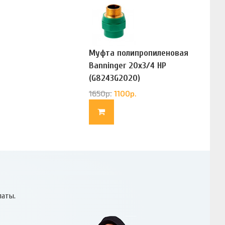
Муфта полипропиленовая
Banninger 20х3/4 НР
(G8243G2020)
1650
р.
1100
р.
латы.