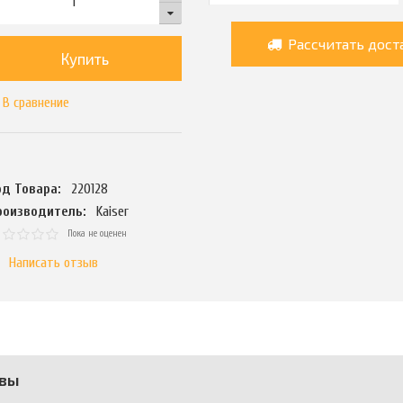
Рассчитать дост
Купить
В сравнение
од Товара:
220128
роизводитель:
Kaiser
Пока не оценен
Написать отзыв
вы