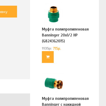
авку
Муфта полипропиленовая
Banninger 20х1/2 НР
(G8243G2015)
1135
р.
715
р.
Муфта полипропиленовая
Banninger с накидной