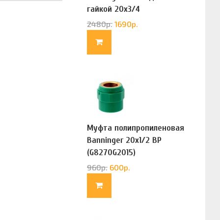
гайкой 20х3/4
(G83322020)
2480
р.
1690
р.
Муфта полипропиленовая
Banninger 20х1/2 ВР
(G8270G2015)
960
р.
600
р.