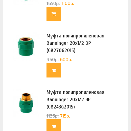
1650
р.
1100
р.
Муфта полипропиленовая
Banninger 20х1/2 ВР
(G8270G2015)
960
р.
600
р.
Муфта полипропиленовая
Banninger 20х1/2 НР
(G8243G2015)
1135
р.
715
р.