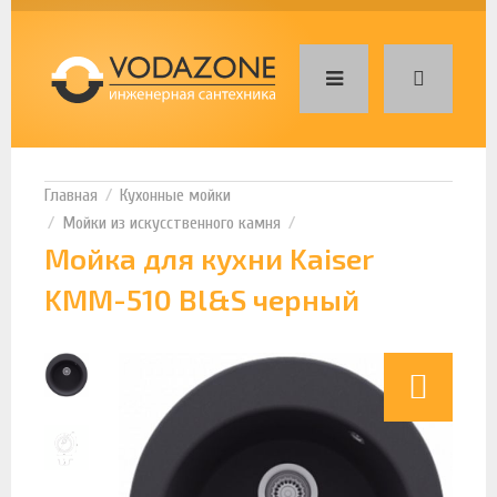
Кухонные мойки
Мойки из искусственного камня
Мойка для кухни Kaiser
KMM-510 Bl&S черный