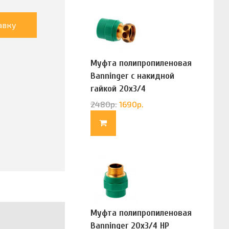
авку
Муфта полипропиленовая
Banninger с накидной
гайкой 20х3/4
(G83322020)
2480
р.
1690
р.
Муфта полипропиленовая
Banninger 20х3/4 НР