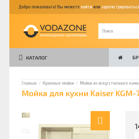
Добро пожаловать! Вы можете
войти
или
зарегистрироватьс
Б
КАТАЛОГ
Кухонные мойки
Мойки из искусственного камн
Мойка для кухни Kaiser KGM-
1