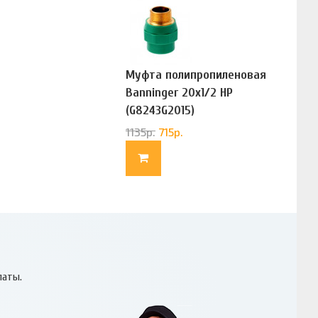
Муфта полипропиленовая
Banninger 20х1/2 НР
(G8243G2015)
1135
р.
715
р.
латы.