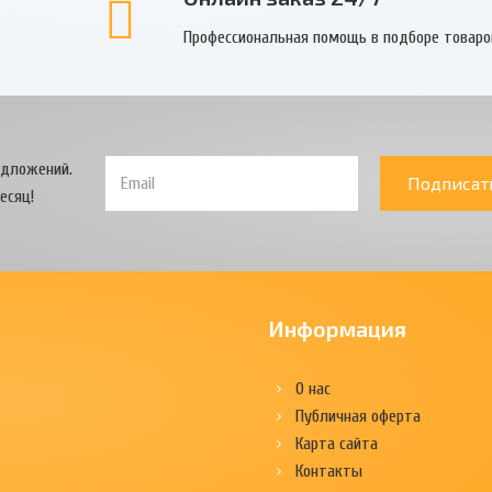
Профессиональная помощь в подборе товаро
едложений.
Подписат
есяц!
Информация
О нас
Публичная оферта
Карта сайта
Контакты