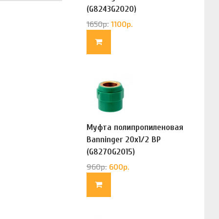
(G8243G2020)
1650
р.
1100
р.
Муфта полипропиленовая
Banninger 20х1/2 ВР
(G8270G2015)
960
р.
600
р.