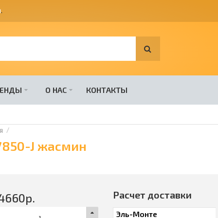
я
.
РЕНДЫ
О НАС
КОНТАКТЫ
я
7850-J жасмин
Расчет доставки
4660
р.